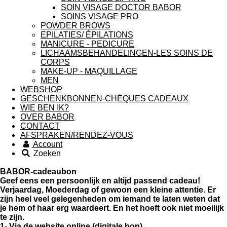
SOIN VISAGE DOCTOR BABOR
SOINS VISAGE PRO
POWDER BROWS
EPILATIES/ ÉPILATIONS
MANICURE - PEDICURE
LICHAAMSBEHANDELINGEN-LES SOINS DE
CORPS
MAKE-UP - MAQUILLAGE
MEN
WEBSHOP
GESCHENKBONNEN-CHÈQUES CADEAUX
WIE BEN IK?
OVER BABOR
CONTACT
AFSPRAKEN/RENDEZ-VOUS
Account
Zoeken
BABOR-cadeaubon
Geef eens een persoonlijk en altijd passend cadeau!
Verjaardag, Moederdag of gewoon een kleine attentie. Er
zijn heel veel gelegenheden om iemand te laten weten dat
je hem of haar erg waardeert. En het hoeft ook niet moeilijk
te zijn.
1- Via de website online (digitale bon)